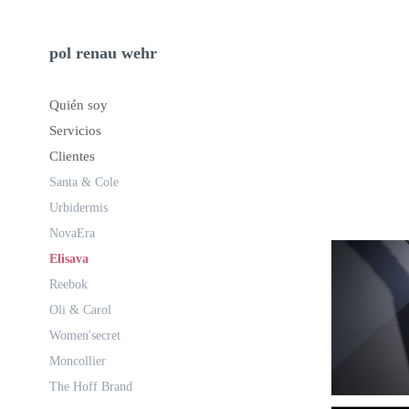
pol renau wehr
Quién soy
Servicios
Clientes
Santa & Cole
Urbidermis
NovaEra
Elisava
Reebok
Oli & Carol
Women'secret
Moncollier
The Hoff Brand